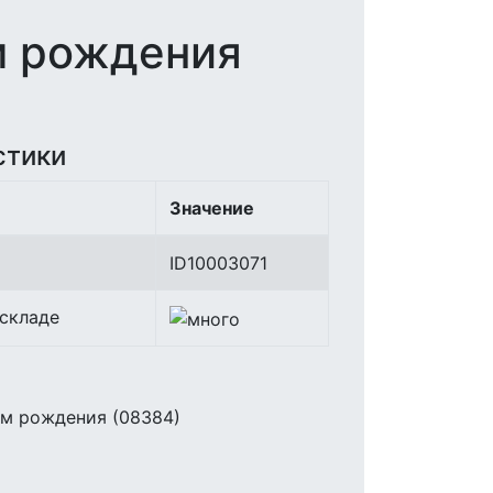
м рождения
стики
Значение
ID10003071
 складе
ем рождения (08384)