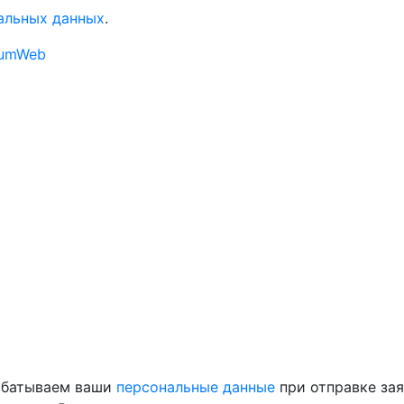
альных данных
.
rumWeb
рабатываем ваши
персональные данные
при отправке зая