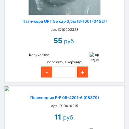
Патч-корд UPT 5е кар 0,5м 18-1001 (04521)
арт. ID10002323
55
руб.
Количество
положить в корзину:
-
+
Переходник F-F 05-4201-6 (08379)
арт. ID10010215
11
руб.