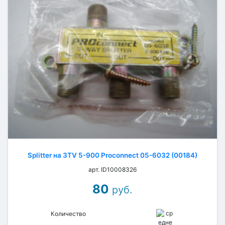
Splitter на 3TV 5-900 Proconnect 05-6032 (00184)
арт. ID10008326
80
руб.
Количество