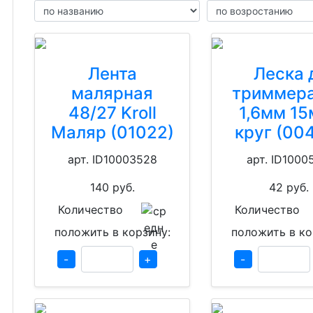
Лента
Леска 
малярная
триммера
48/27 Kroll
1,6мм 15
Маляр (01022)
круг (00
арт. ID10003528
арт. ID1000
140
руб.
42
руб.
Количество
Количество
положить в корзину:
положить в ко
-
+
-