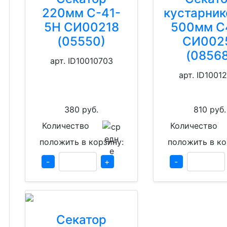
220мм С-41-
кустарни
5Н СИ00218
500мм С
(05550)
СИ002
(08568
арт. ID10010703
арт. ID1001
380
руб.
810
руб.
Количество
Количество
положить в корзину:
положить в ко
-
+
-
Секатор