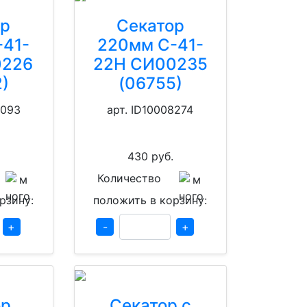
ор
Секатор
-41-
220мм С-41-
0226
22Н СИ00235
)
(06755)
8093
арт. ID10008274
430
руб.
Количество
рзину:
положить в корзину:
+
-
+
ор
Секатор с