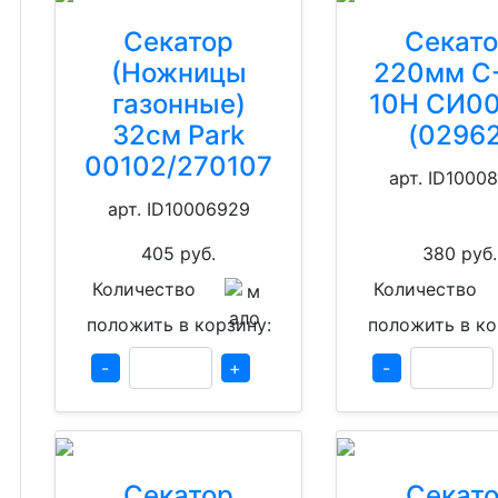
Секатор
Секат
(Ножницы
220мм С
газонные)
10Н СИ0
32см Park
(02962
00102/270107
арт. ID1000
арт. ID10006929
405
руб.
380
руб.
Количество
Количество
положить в корзину:
положить в ко
-
+
-
Секатор
Секат