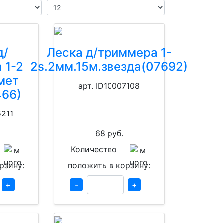
д/
Леска д/триммера 1-
 1-2
2s.2мм.15м.звезда(07692)
мет
арт. ID10007108
466)
5211
68
руб.
Количество
рзину:
положить в корзину:
+
-
+