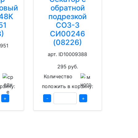
ковый
обратной
48К
подрезкой
51
СОЗ-3
)
СИ00246
(08226)
2951
арт. ID10009388
295
руб.
Количество
рзину:
положить в корзину:
+
-
+