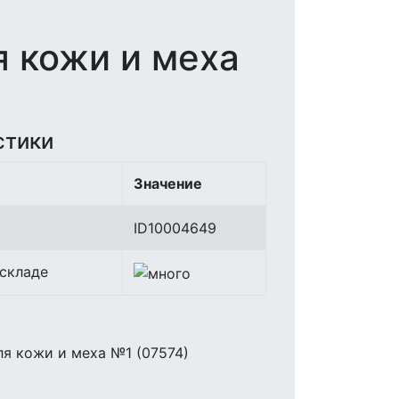
 кожи и меха
стики
Значение
ID10004649
 складе
я кожи и меха №1 (07574)