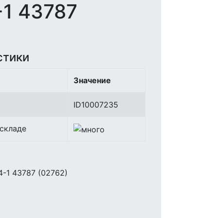
1 43787
стики
Значение
ID10007235
 складе
-1 43787 (02762)