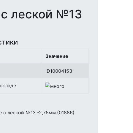
 с леской №13
стики
Значение
ID10004153
 складе
 с леской №13 -2,75мм.(01886)