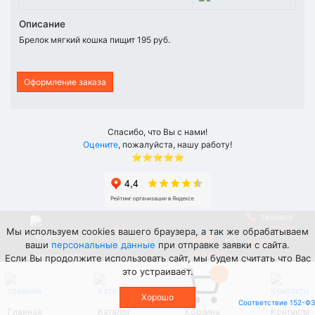
Описание
Брелок мягкий кошка пищит 195 руб.
Оформление заказа
Спасибо, что Вы с нами!
Оцените
, пожалуйста, нашу работу!
⭐⭐⭐⭐⭐
Звоните
Каталог
+7 (8172) 55-
Мы используем cookies вашего браузера, а так же обрабатываем
Поиск
© 2017-2026
товаров
81-83
ваши
персональные данные
при отправке заявки с сайта.
Торговая
Контакты
Если Вы продолжите использовать сайт, мы будем считать что Вас
компания «МИК»
Информация
Мы
это устраивает.
ВКонтакте
Не является публичной офертой
. Изображения товаров, представленные на сайте,
Хорошо
могут отличаться от фактического вида товаров.
Соответствие 152-ФЗ
Соглашение о сборе и обработке персональных данных
.
Главная
Каталог
Корзина
Контакты