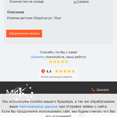
Количество на складе
Описание
Резинка детская 30руб.шт.уп. 10шт.
Оформление заказа
Спасибо, что Вы с нами!
Оцените
, пожалуйста, нашу работу!
⭐⭐⭐⭐⭐
Звоните
Каталог
+7 (8172) 55-
Поиск
товаров
81-83
Мы используем cookies вашего браузера, а так же обрабатываем
Контакты
Информация
Мы
ваши
персональные данные
при отправке заявки с сайта.
© 2017-2026
ВКонтакте
Если Вы продолжите использовать сайт, мы будем считать что Вас
Торговая
компания «МИК»
это устраивает.