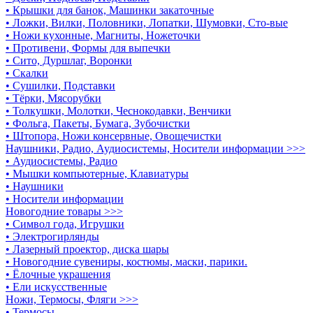
• Крышки для банок, Машинки закаточные
• Ложки, Вилки, Половники, Лопатки, Шумовки, Сто-вые
• Ножи кухонные, Магниты, Ножеточки
• Противени, Формы для выпечки
• Сито, Дуршлаг, Воронки
• Скалки
• Сушилки, Подставки
• Тёрки, Мясорубки
• Толкушки, Молотки, Чеснокодавки, Венчики
• Фольга, Пакеты, Бумага, Зубочистки
• Штопора, Ножи консервные, Овощечистки
Наушники, Радио, Аудиосистемы, Носители информации >>>
• Аудиосистемы, Радио
• Мышки компьютерные, Клавиатуры
• Наушники
• Носители информации
Новогодние товары >>>
• Символ года, Игрушки
• Электрогирлянды
• Лазерный проектор, диска шары
• Новогодние сувениры, костюмы, маски, парики.
• Ёлочные украшения
• Ели искусственные
Ножи, Термосы, Фляги >>>
• Термосы