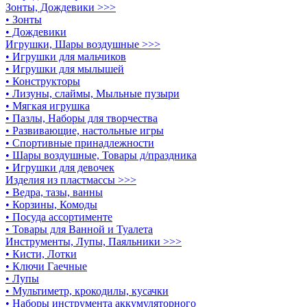
Зонты, Дождевики >>>
• Зонты
• Дождевики
Игрушки, Шары воздушные >>>
• Игрушки для мальчиков
• Игрушки для мылышей
• Конструкторы
• Лизуны, слаймы, Мыльные пузыри
• Мягкая игрушка
• Пазлы, Наборы для творчества
• Развивающие, настольные игры
• Спортивные принадлежности
• Шары воздушные, Товары д/праздника
• Игрушки для девочек
Изделия из пластмассы >>>
• Ведра, тазы, ванны
• Корзины, Комоды
• Посуда ассортименте
• Товары для Ванной и Туалета
Инструменты, Лупы, Паяльники >>>
• Кисти, Лотки
• Ключи Гаечные
• Лупы
• Мультиметр, крокодилы, кусачки
• Наборы инструмента аккумуляторного