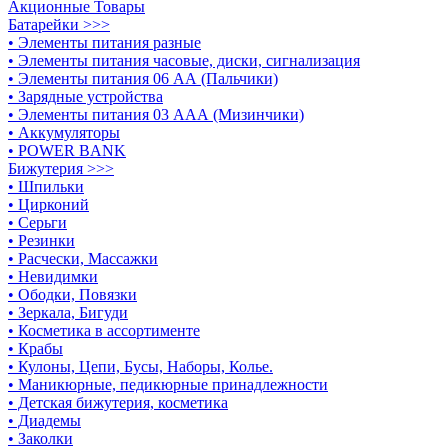
Акционные Товары
Батарейки >>>
• Элементы питания разные
• Элементы питания часовые, диски, сигнализация
• Элементы питания 06 АА (Пальчики)
• Зарядные устройства
• Элементы питания 03 ААА (Мизинчики)
• Аккумуляторы
• POWER BANK
Бижутерия >>>
• Шпильки
• Цирконий
• Серьги
• Резинки
• Расчески, Массажки
• Невидимки
• Ободки, Повязки
• Зеркала, Бигуди
• Косметика в ассортименте
• Крабы
• Кулоны, Цепи, Бусы, Наборы, Колье.
• Маникюрные, педикюрные принадлежности
• Детская бижутерия, косметика
• Диадемы
• Заколки