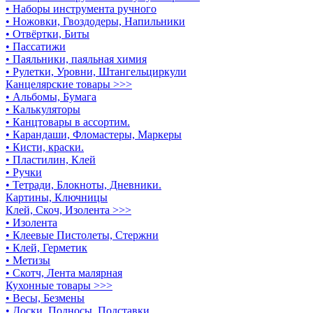
• Наборы инструмента ручного
• Ножовки, Гвоздодеры, Напильники
• Отвёртки, Биты
• Пассатижи
• Паяльники, паяльная химия
• Рулетки, Уровни, Штангельциркули
Канцелярские товары >>>
• Альбомы, Бумага
• Калькуляторы
• Канцтовары в ассортим.
• Карандаши, Фломастеры, Маркеры
• Кисти, краски.
• Пластилин, Клей
• Ручки
• Тетради, Блокноты, Дневники.
Картины, Ключницы
Клей, Скоч, Изолента >>>
• Изолента
• Клеевые Пистолеты, Стержни
• Клей, Герметик
• Метизы
• Скотч, Лента малярная
Кухонные товары >>>
• Весы, Безмены
• Доски, Подносы, Подставки