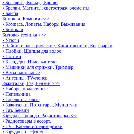
• Браслеты, Кольца, Броши
• Брелки, Магниты, светоотраж. элементы
• Банты
Бинокли, Компаса >>>
• Компаса, Лопаты, Наборы Выживания
• Бинокли
Бытовая техника >>>
• Утюги
• Чайники электрические, Кипятильники, Кофеварки
• Плойки, Щипцы для волос
• Плитки
• Блендеры, Измельчители
• Машинки для стрижки, Триммер
• Весы напольные
• Антенны, TV-тюнер
Зажигалки, Газ, Бензин >>>
• Наборы подарочные
• Пепельница
• Горелки газовые
• Зажигалки, Потсигары, Мунштуки
• Газ, Бензин
Зарядки, Провода, Радиотовары >>>
• Радиотовары в ассорт.
• TV - Кабели и переходники
• Зарядки телефонов