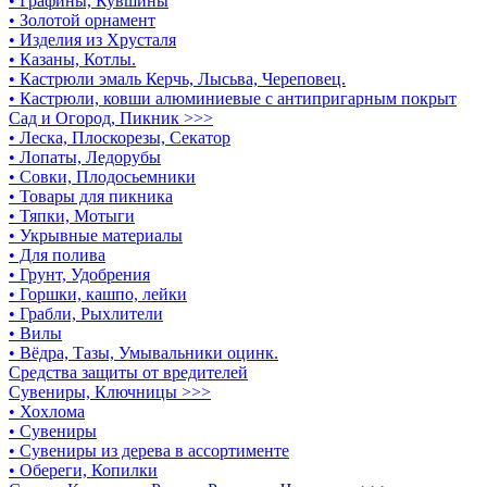
• Графины, Кувшины
• Золотой орнамент
• Изделия из Хрусталя
• Казаны, Котлы.
• Кастрюли эмаль Керчь, Лысьва, Череповец.
• Кастрюли, ковши алюминиевые с антипригарным покрыт
Сад и Огород, Пикник >>>
• Леска, Плоскорезы, Секатор
• Лопаты, Ледорубы
• Совки, Плодосьемники
• Товары для пикника
• Тяпки, Мотыги
• Укрывные материалы
• Для полива
• Грунт, Удобрения
• Горшки, кашпо, лейки
• Грабли, Рыхлители
• Вилы
• Вёдра, Тазы, Умывальники оцинк.
Средства защиты от вредителей
Сувениры, Ключницы >>>
• Хохлома
• Сувениры
• Сувениры из дерева в ассортименте
• Обереги, Копилки