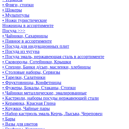
• Фляги, стопки
• Шокеры
• Мультитулы
• Ножи туристические
Ножницы в ассортименте
Посуда >>>
• Чайники, Сахарницы
• Пивное в ассортименте
• Посуда для индукционных плит
• Посуда из чугуна
• Посуда эмаль, нержавеющая сталь в ассортименте
• Сковороды, Сотейники, Крышки
• Специи, Банки д/сып, масленки, хлебницы
• Столовые наборы, Сервизы
• Тарелки, Салатники
• Фруктовницы, Конфетницы
• Фужеры, Бокалы, Стаканы, Стопки
• Чайники металлические, эмалированные
• Кастрюли, наборы посуды нержавеющей стали
• Керамика, Красная Глина
• Кружки, Чайные пары
• Набор кастрюль эмаль Керчь, Лысьва, Череповец
• Бары
• Вазы для цветов