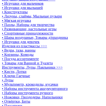
• Игрушки для мальчиков
• Игрушки для мылышей
• Конструкторы
• Лизуны, слаймы, Мыльные пузыри
• Мягкая игрушка
• Пазлы, Наборы для творчества
• Развивающие, настольные игры
• Спортивные принадлежности
• Шары воздушные, Товары д/праздника
• Игрушки для девочек
Изделия из пластмассы >>>
• Ведра, тазы, ванны
• Корзины, Комоды
• Посуда ассортименте
• Товары для Ванной и Туалета
Инструменты, Лупы, Паяльники >>>
• Кисти, Лотки
• Ключи Гаечные
• Лупы
• Мультиметр, крокодилы, кусачки
• Наборы инструмента аккумуляторного
• Наборы инструмента ручного
• Ножовки, Гвоздодеры, Напильники
• Отвёртки, Биты
• Пассатижи