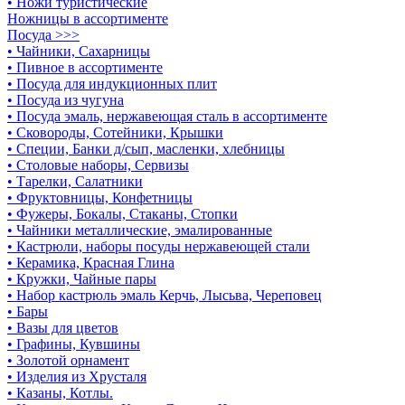
• Ножи туристические
Ножницы в ассортименте
Посуда >>>
• Чайники, Сахарницы
• Пивное в ассортименте
• Посуда для индукционных плит
• Посуда из чугуна
• Посуда эмаль, нержавеющая сталь в ассортименте
• Сковороды, Сотейники, Крышки
• Специи, Банки д/сып, масленки, хлебницы
• Столовые наборы, Сервизы
• Тарелки, Салатники
• Фруктовницы, Конфетницы
• Фужеры, Бокалы, Стаканы, Стопки
• Чайники металлические, эмалированные
• Кастрюли, наборы посуды нержавеющей стали
• Керамика, Красная Глина
• Кружки, Чайные пары
• Набор кастрюль эмаль Керчь, Лысьва, Череповец
• Бары
• Вазы для цветов
• Графины, Кувшины
• Золотой орнамент
• Изделия из Хрусталя
• Казаны, Котлы.