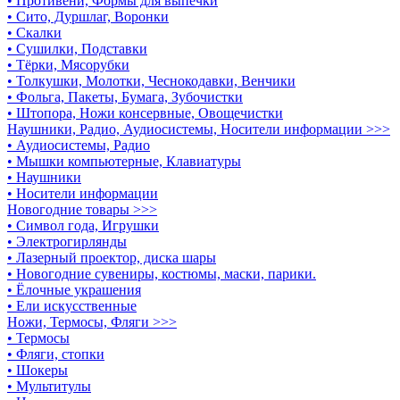
• Противени, Формы для выпечки
• Сито, Дуршлаг, Воронки
• Скалки
• Сушилки, Подставки
• Тёрки, Мясорубки
• Толкушки, Молотки, Чеснокодавки, Венчики
• Фольга, Пакеты, Бумага, Зубочистки
• Штопора, Ножи консервные, Овощечистки
Наушники, Радио, Аудиосистемы, Носители информации >>>
• Аудиосистемы, Радио
• Мышки компьютерные, Клавиатуры
• Наушники
• Носители информации
Новогодние товары >>>
• Символ года, Игрушки
• Электрогирлянды
• Лазерный проектор, диска шары
• Новогодние сувениры, костюмы, маски, парики.
• Ёлочные украшения
• Ели искусственные
Ножи, Термосы, Фляги >>>
• Термосы
• Фляги, стопки
• Шокеры
• Мультитулы