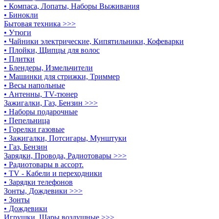
• Компаса, Лопаты, Наборы Выживания
• Бинокли
Бытовая техника >>>
• Утюги
• Чайники электрические, Кипятильники, Кофеварки
• Плойки, Щипцы для волос
• Плитки
• Блендеры, Измельчители
• Машинки для стрижки, Триммер
• Весы напольные
• Антенны, TV-тюнер
Зажигалки, Газ, Бензин >>>
• Наборы подарочные
• Пепельница
• Горелки газовые
• Зажигалки, Потсигары, Мунштуки
• Газ, Бензин
Зарядки, Провода, Радиотовары >>>
• Радиотовары в ассорт.
• TV - Кабели и переходники
• Зарядки телефонов
Зонты, Дождевики >>>
• Зонты
• Дождевики
Игрушки, Шары воздушные >>>