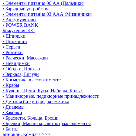
• Элементы питания 06 АА (Пальчики)
• Зарядные устройства
• Элементы питания 03 ААА (Мизинчики)
• Аккумуляторы
• POWER BANK
Бижутерия >>>
• Шпильки
• Цирконий
• Серьги
• Резинки
• Расчески, Массажки
• Невидимки
• Ободки, Повязки
• Зеркала, Бигуди
• Косметика в ассортименте
• Крабы
• Кулоны, Цепи, Бусы, Наборы, Колье.
• Маникюрные, педикюрные принадлежности
• Детская бижутерия, косметика
• Диадемы
• Заколки
• Браслеты, Кольца, Броши
• Брелки, Магниты, светоотраж. элементы
• Банты
Бинокли, Компаса >>>