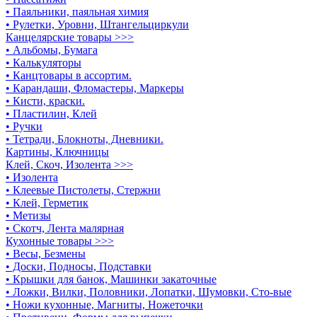
• Паяльники, паяльная химия
• Рулетки, Уровни, Штангельциркули
Канцелярские товары >>>
• Альбомы, Бумага
• Калькуляторы
• Канцтовары в ассортим.
• Карандаши, Фломастеры, Маркеры
• Кисти, краски.
• Пластилин, Клей
• Ручки
• Тетради, Блокноты, Дневники.
Картины, Ключницы
Клей, Скоч, Изолента >>>
• Изолента
• Клеевые Пистолеты, Стержни
• Клей, Герметик
• Метизы
• Скотч, Лента малярная
Кухонные товары >>>
• Весы, Безмены
• Доски, Подносы, Подставки
• Крышки для банок, Машинки закаточные
• Ложки, Вилки, Половники, Лопатки, Шумовки, Сто-вые
• Ножи кухонные, Магниты, Ножеточки