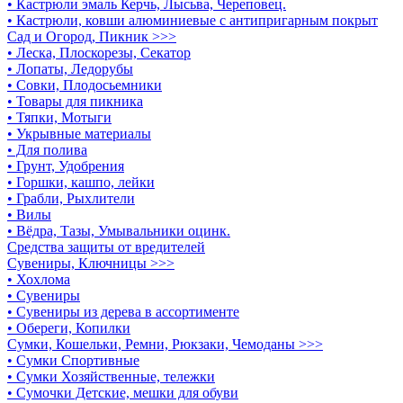
• Кастрюли эмаль Керчь, Лысьва, Череповец.
• Кастрюли, ковши алюминиевые с антипригарным покрыт
Сад и Огород, Пикник >>>
• Леска, Плоскорезы, Секатор
• Лопаты, Ледорубы
• Совки, Плодосьемники
• Товары для пикника
• Тяпки, Мотыги
• Укрывные материалы
• Для полива
• Грунт, Удобрения
• Горшки, кашпо, лейки
• Грабли, Рыхлители
• Вилы
• Вёдра, Тазы, Умывальники оцинк.
Средства защиты от вредителей
Сувениры, Ключницы >>>
• Хохлома
• Сувениры
• Сувениры из дерева в ассортименте
• Обереги, Копилки
Сумки, Кошельки, Ремни, Рюкзаки, Чемоданы >>>
• Сумки Спортивные
• Сумки Хозяйственные, тележки
• Сумочки Детские, мешки для обуви