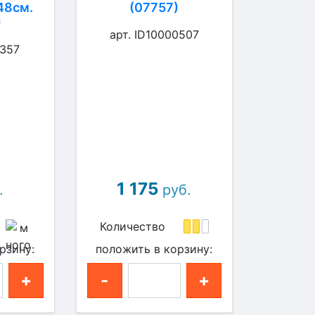
48см.
(07757)
)
арт. ID10000507
0357
1 175
.
руб.
Количество
рзину:
положить в корзину:
+
-
+