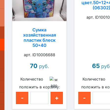
цвет.50*12*
(06302
арт. ID1001
Сумка
хозяйственная
пластик блеск
50*40
арт. ID10006688
70
65
руб.
руб
Количество
Количество
положить в корзину:
положить в ко
-
+
-