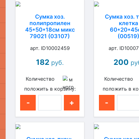
Сумка хоз.
Сумка хоз. 
полипропилен
клетка
45*50*18см микс
60*20*45
79021 (03107)
(00519
арт. ID10002459
арт. ID1000
182
200
руб.
ру
Количество
Количество
положить в корзину:
положить в ко
-
+
-