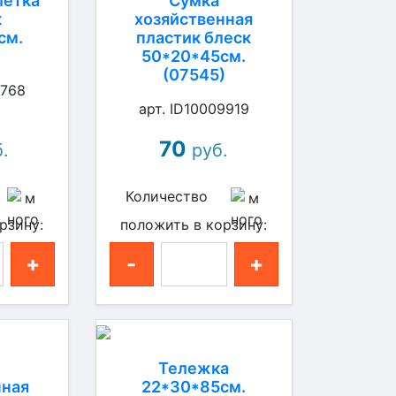
летка
Сумка
к
хозяйственная
см.
пластик блеск
)
50*20*45см.
(07545)
2768
арт. ID10009919
70
.
руб.
Количество
рзину:
положить в корзину:
+
-
+
Тележка
нная
22*30*85см.