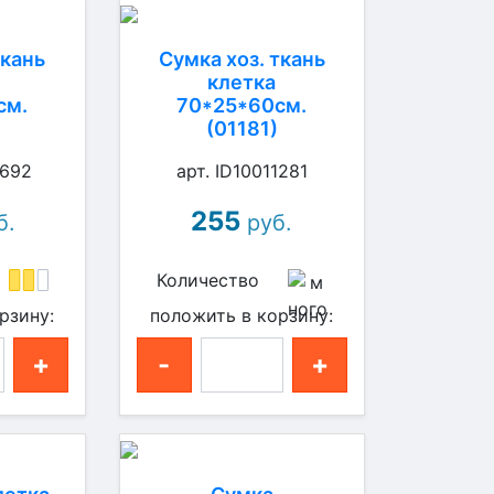
ткань
Сумка хоз. ткань
клетка
см.
70*25*60см.
)
(01181)
7692
арт. ID10011281
255
б.
руб.
Количество
рзину:
положить в корзину:
+
-
+