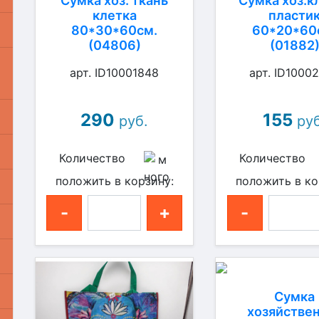
Сумка хоз. ткань
Сумка хоз.к
клетка
пласти
80*30*60см.
60*20*60
(04806)
(01882
арт. ID10001848
арт. ID1000
290
155
руб.
руб
Количество
Количество
положить в корзину:
положить в ко
-
+
-
Сумка
хозяйстве